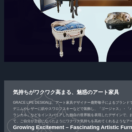
気持ちがワクワク高まる、魅惑のアート家具
GRACE LIFE DESIGNは、アート家具デザイナー鹿野敬子によるブランド
デニムやレザーに鋲やスワロフスキーなどで装飾し、「ゴージャス」・「
ラシカル」などをインスパイアした独自の世界観を表現したデザインで、
て、ご自分が主役になったようにワクワク気持ちを高めてくれるようなア
Growing Excitement – Fascinating Artistic Furn