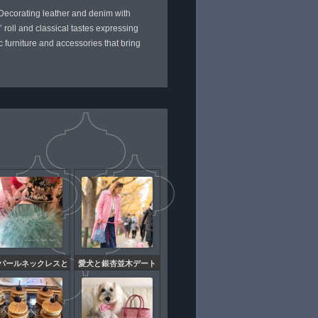
 Decorating leather and denim with
 roll and classical tastes expressing
c furniture and accessories that bring
連パールネックレスと
愛犬と銀杏並木デート
ィファニーブルー愛
をお写真に納めて頂き
犬のドレス物語
ました①憧れのキュー
ティーブロンドの世界