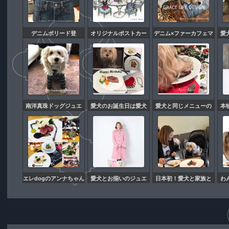
デニムボリード登
オリジナルポストカー
デニム×ファーカフェマ
愛
場！！！
ド発売になりました！
ット
テ
が
ご
と
南洋真珠ドッグジュエ
愛犬のお誕生日は愛犬
愛犬と同じメニューの
本
リーもございます。
とお揃いジュエリー
コース料理
ー
エレdogのアンナちゃん
愛犬とお揃いのジュエ
日本初！愛犬と家族と
わ
にお料理レッスンにつ
リーとコートでプロフ
同じメニューの和フレ
じ
いて素敵にご紹介頂き
ィール写真を撮って頂
ンチコース料理レッス
ス
ました。
きました。
ン無事に終了致しまし
た。