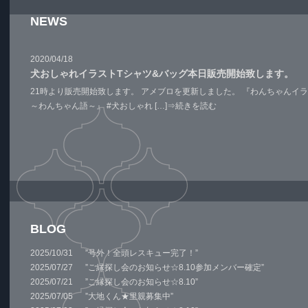
NEWS
2020/04/18
犬おしゃれイラストTシャツ&バッグ本日販売開始致します。
21時より販売開始致します。 アメブロを更新しました。 『わんちゃん
～わんちゃん語～』 #犬おしゃれ […]
⇒続きを読む
BLOG
2025/10/31
”号外！全頭レスキュー完了！”
2025/07/27
”ご縁探し会のお知らせ☆8.10参加メンバー確定”
2025/07/21
”ご縁探し会のお知らせ☆8.10”
2025/07/05
”大地くん★里親募集中”