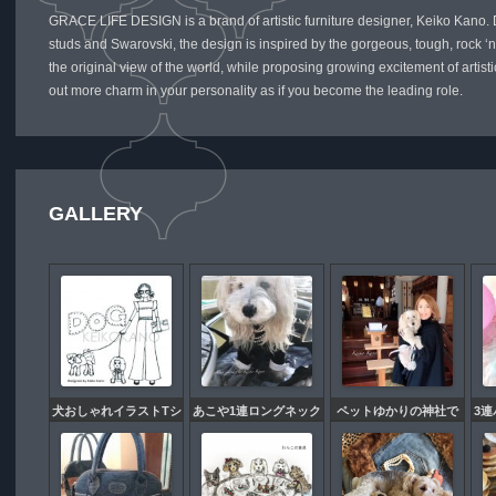
GRACE LIFE DESIGN is a brand of artistic furniture designer, Keiko Kano.
studs and Swarovski, the design is inspired by the gorgeous, tough, rock ‘n’
the original view of the world, while proposing growing excitement of artisti
out more charm in your personality as if you become the leading role.
GALLERY
犬おしゃれイラストTシ
あこや1連ロングネック
ペットゆかりの神社で
3
ャツ&バッグ本日販売開
レス
健康長寿のご祈祷をし
テ
始致します。
て頂きました。