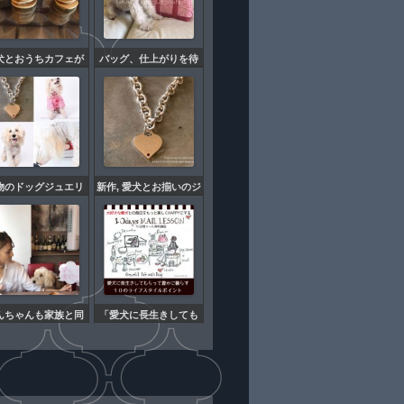
犬とおうちカフェが
バッグ、仕上がりを待
ーマの同じデザート
つのも楽しみです。～
食べられるお茶会に
ガーデンパーティー風
参加くださった方々
ツイードバッグ～
オフ会を開催しまし
た！
物のドッグジュエリ
新作, 愛犬とお揃いのジ
特別オーダー受付中
ュエリーのバースデー
です。
ドッグジュエリー販売
開始致しました。
んちゃんも家族と同
「愛犬に長生きしても
メニューの 特別コー
らって豊かに暮らす」
料理レッスンイベン
１０のライフスタイル
ト開催のお知らせ
ポイントステップメー
ルを始めました！