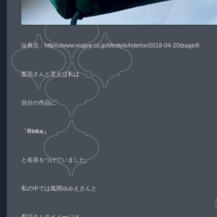
出典元：
https://www.vogue.co.jp/lifestyle/interior/2018-04-20/page/6
梨花さんと言えば私は
自分の作品に
「
Rinka」
と名前をつけていました。
私の中では風間ゆみえさんと
梨花さんのイメージは