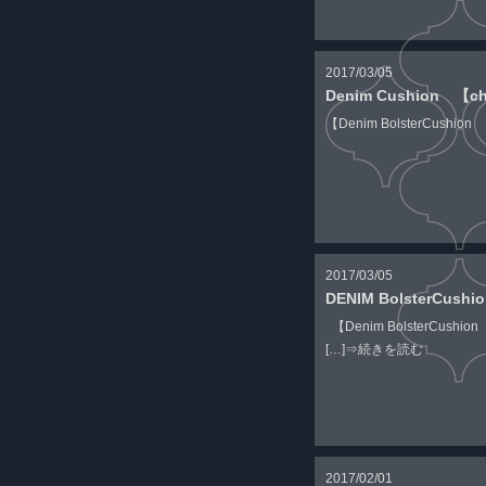
2017/03/05
Denim Cushion 【ch
【Denim BolsterCushion 「
2017/03/05
DENIM BolsterCushio
【Denim BolsterCu
[…]
⇒続きを読む
2017/02/01